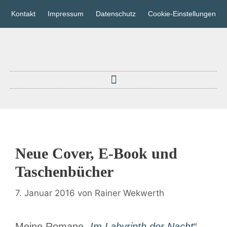
Kontakt
Impressum
Datenschutz
Cookie-Einstellungen
Neue Cover, E-Book und
Taschenbücher
7. Januar 2016
von
Rainer Wekwerth
Meine Romane „
Im Labyrinth der Nacht
“