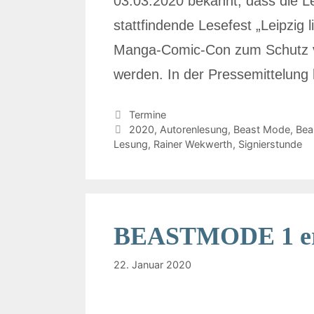
03.03.2020 bekannt, dass die L
stattfindende Lesefest „Leipzig l
Manga-Comic-Con zum Schutz vo
werden. In der Pressemittelung
Termine
2020
,
Autorenlesung
,
Beast Mode
,
Bea
Lesung
,
Rainer Wekwerth
,
Signierstunde
BEASTMODE 1 er
22. Januar 2020