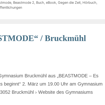
stmode
,
Beastmode 2
,
Buch
,
eBook
,
Gegen die Zeit
,
Hörbuch
,
ffentlichungen
ASTMODE“ / Bruckmühl
m Gymnasium Bruckmühl aus „BEASTMODE – Es
 Es beginnt“ 2. März um 19.00 Uhr am Gymnasium
, 83052 Bruckmühl › Website des Gymnasiums