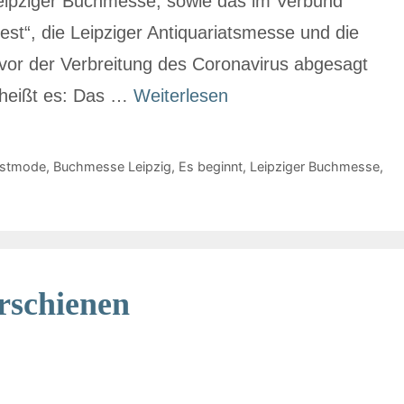
eipziger Buchmesse, sowie das im Verbund
iest“, die Leipziger Antiquariatsmesse und die
r der Verbreitung des Coronavirus abgesagt
 heißt es: Das …
Weiterlesen
stmode
,
Buchmesse Leipzig
,
Es beginnt
,
Leipziger Buchmesse
,
schienen