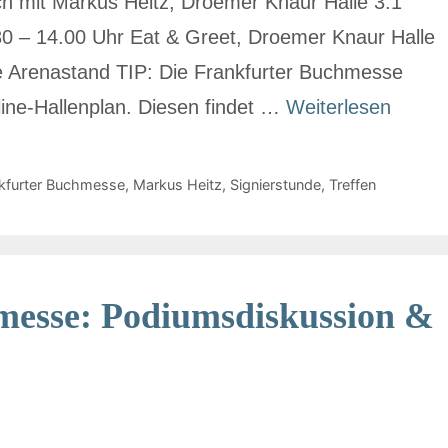
h mit Markus Heitz​, Droemer Knaur Halle 3.1
0 – 14.00 Uhr Eat & Greet, Droemer Knaur Halle
e Arenastand TIP: Die Frankfurter Buchmesse
ine-Hallenplan. Diesen findet …
Weiterlesen
kfurter Buchmesse
,
Markus Heitz
,
Signierstunde
,
Treffen
messe: Podiumsdiskussion &